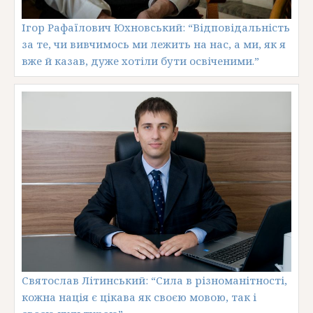
Ігор Рафаїлович Юхновський: “Відповідальність
за те, чи вивчимось ми лежить на нас, а ми, як я
вже й казав, дуже хотіли бути освіченими.”
Святослав Літинський: “Сила в різноманітності,
кожна нація є цікава як своєю мовою, так і