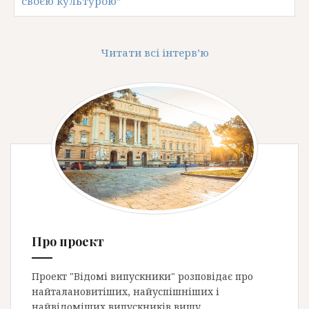
своєю культурою”
Читати всі інтерв’ю
Про проект
Проект "Відомі випускники" розповідає про
найталановитіших, найуспішніших і
найвідоміших випускників вишу.